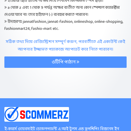
ইংরেজি ছোট হাতের অক্ষর দিয়ে লিখবেন কোনরকম স্পেস ছাড়া।
a থেকে z এবং 1 থেকে 9 পর্যন্ত অক্ষর ব্যতীত অন্য কোন স্পেশাল ক্যারেক্টার
দেওয়া যাবে না। তবে হাইফেন (-) ব্যবহার করতে পারবেন।
উদাহরণঃ jannatfashion, jannat-fashion, onlineshop, online-shopping,
fashionmart24, fashio-mart etc.
সঠিক তথ্য দিয়ে রেজিস্ট্রেশন সম্পূর্ণ করুন, পরবর্তীতে এই একাউন্ট কেই
আপনার ইচ্ছামত প্যাকেজে আপডেট করে নিতে পারবেন।
ওটিপি পাঠান
ই-কমার্স ওয়েবসাইট ডেভেলপমেন্ট এ.আই টুলস এন্ড ড্রপশিপিং বিজনেস ইন