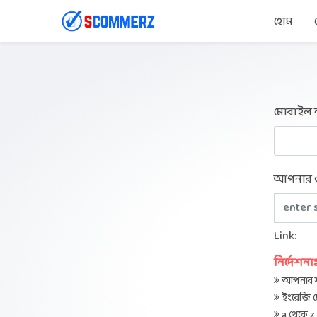
হোম
মোবাইল 
আপনার ওয
Link:
নির্দেশনা
আপনার শপ
ইংরেজি ছ
a থেকে z 