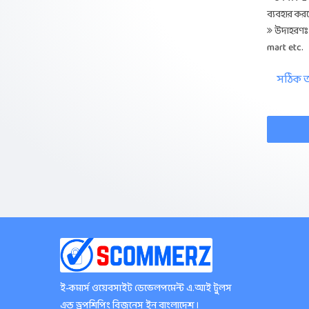
ব্যবহার কর
উদাহরণঃ 
mart etc.
সঠিক তথ
ই-কমার্স ওয়েবসাইট ডেভেলপমেন্ট এ.আই টুলস
এন্ড ড্রপশিপিং বিজনেস ইন বাংলাদেশ ।