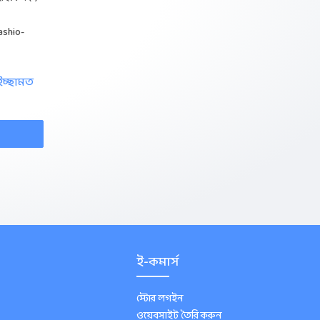
ashio-
 ইচ্ছামত
ই-কমার্স
স্টোর লগইন
ওয়েবসাইট তৈরি করুন