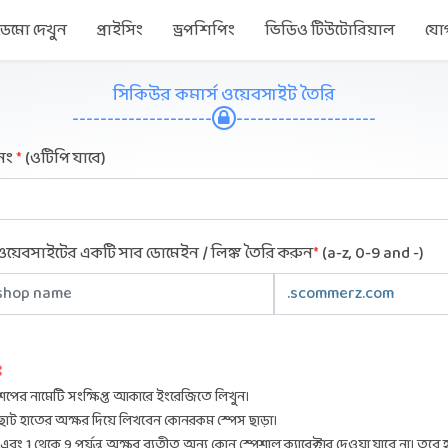
ডেমো দেখুন
প্রাইসিং
ড্রপশিপিং
ভিডিও টিউটোরিয়াল
যো
সিকিউর কমার্স ওয়েবসাইট তৈরি
--------------------
--------------------
নং
*
(ওটিপি যাবে)
়েবসাইটের একটি সাব ডোমেইন / লিঙ্ক তৈরি করুন
*
(a-z, 0-9 and -)
ঃ
ের নামেটি সংক্ষিপ্ত আকারে ইংরেজিতে লিখুন।
োট হাতের অক্ষর দিয়ে লিখবেন কোনরকম স্পেস ছাড়া।
এবং 1 থেকে 9 পর্যন্ত অক্ষর ব্যতীত অন্য কোন স্পেশাল ক্যারেক্টার দেওয়া যাবে না। তবে 